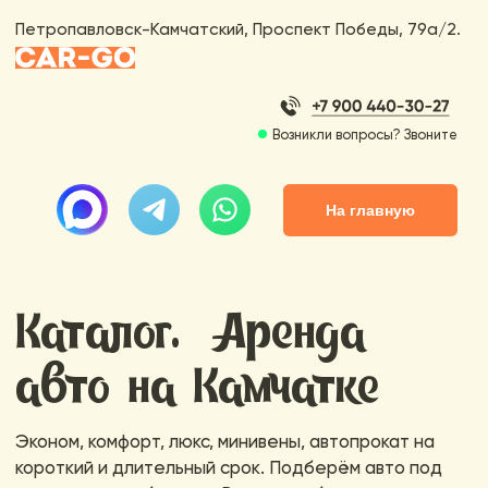
Петропавловск-Камчатский, Проспект Победы, 79а/2.
Возникли вопросы? Звоните
На главную
Каталог. Аренда
авто на Камчатке
Эконом, комфорт, люкс, минивены, автопрокат на
короткий и длительный срок. Подберём авто под
ваши задачи и бюджет. Выгодно и быстро.
Все
Эконом/комфорт
Люкс
Внедорожники/кроссоверы
Минивены